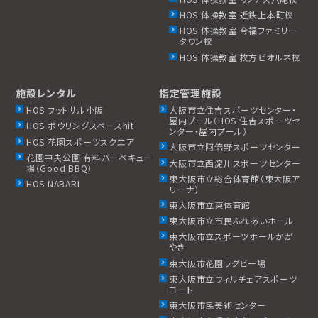
HOS 体操教室 近鉄上本町校
HOS 体操教室 今福ファミリー
タウン校
HOS 体操教室 枚方ビオルネ校
施設レンタル
指定管理施設
HOS フットサル小阪
大阪市立住吉スポーツセンター・
屋内プール（HOS 住吉スポーツセ
HOS ボウリングスペースhit
ンター・屋内プール）
HOS 花園スポーツスクエア
大阪市立阿倍野スポーツセンター
花園中央公園 有料バーベキュー
大阪市立西淀川スポーツセンター
場（Good BBQ）
東大阪市立総合体育館（東大阪ア
HOS NABARI
リーナ）
東大阪市立東体育館
東大阪市立市民ふれあいホール
東大阪市立スポーツホールかが
やき
東大阪市花園ラグビー場
東大阪市立ウィルチェアスポーツ
コート
東大阪市民美術センター