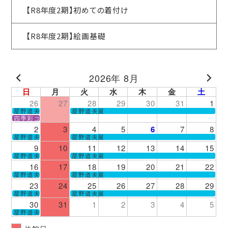
【R8年度2期】初めての着付け
【R8年度2期】絵画基礎
2026年 8月
日
月
火
水
木
金
土
26
27
28
29
30
31
1
星野道夫展
星野道夫展
四季彩コンサート
2
3
4
5
6
7
8
星野道夫展
星野道夫展
9
10
11
12
13
14
15
星野道夫展
星野道夫展
16
17
18
19
20
21
22
星野道夫展
星野道夫展
23
24
25
26
27
28
29
星野道夫展
星野道夫展
30
31
1
2
3
4
5
星野道夫展